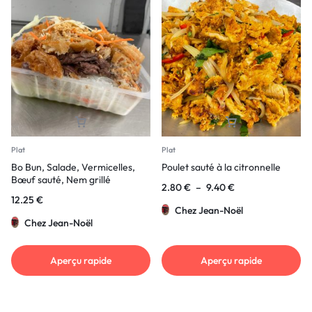
Plat
Plat
Bo Bun, Salade, Vermicelles,
Poulet sauté à la citronnelle
Bœuf sauté, Nem grillé
2.80
€
–
9.40
€
12.25
€
Chez Jean-Noël
Chez Jean-Noël
Aperçu rapide
Aperçu rapide