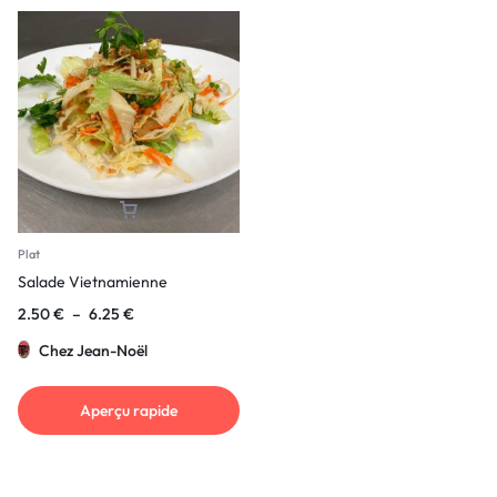
Plat
Salade Vietnamienne
2.50
€
–
6.25
€
Chez Jean-Noël
Aperçu rapide