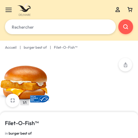
Accueil
|
burger best of
|
Filet-O-Fish™
1/1
Filet-O-Fish™
in
burger best of