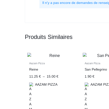
Il n'y a pas encore de demandes de rense
Produits Similaires
Aazam Pizza
Aazam Pizza
Reine
San Pellegrino
11.25
€
–
15.00
€
1.90
€
AAZAM PIZZA
AAZAM PIZ