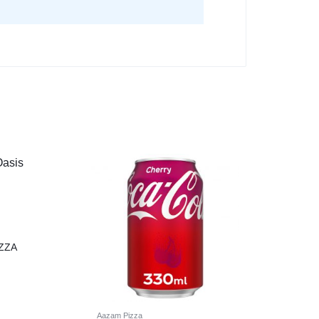
ZZA
Aazam Pizza