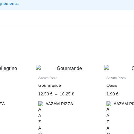
ignements.
Aazam Pizza
Aazam Pizza
Gourmande
Oasis
12.50
€
–
16.25
€
1.90
€
ZA
AAZAM PIZZA
AAZAM PI