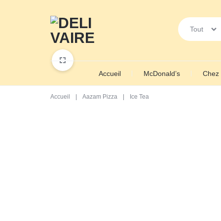
Tout
DELIVAIRE
FAÎTES
Accueil
McDonald’s
Chez 
VOUS
LIVRER
Accueil
|
Aazam Pizza
|
Ice Tea
VOS
COURSES