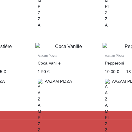
Aazam Pizza
Aazam Pizza
Coca Vanille
Pepperoni
25
€
1.90
€
10.00
€
–
13
ZA
AAZAM PIZZA
AAZAM PI