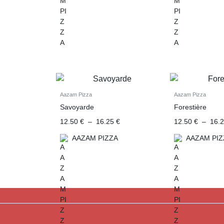
Aazam Pizza
Aazam Pizza
Savoyarde
Forestière
12.50
€
–
16.25
€
12.50
€
–
16.
AAZAM PIZZA
AAZAM PIZ