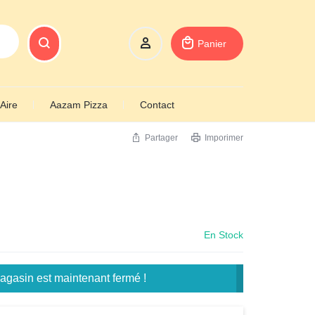
Panier
Aire
Aazam Pizza
Contact
Partager
Imporimer
En Stock
gasin est maintenant fermé !