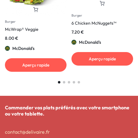
Burger
Burger
6 Chicken McNuggets™
McWrap® Veggie
7.20
€
8.00
€
McDonald's
McDonald's
Aperçu rapide
Aperçu rapide
Commander vos plats préférés avec votre smartphone
ou votre tablette.
contact@delivaire.fr