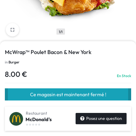
1/1
McWrap™ Poulet Bacon & New York
in
Burger
8.00
€
En Stock
Ce magasin est maintenant fermé !
Restaurant
Posez une question
McDonald's