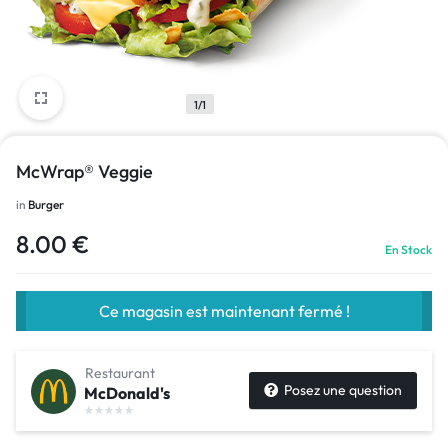
1/1
McWrap® Veggie
in
Burger
8.00
€
En Stock
Ce magasin est maintenant fermé !
Restaurant
Posez une question
McDonald's