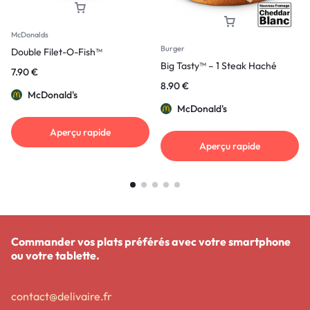
McDonalds
Burger
Double Filet-O-Fish™
Big Tasty™ – 1 Steak Haché
7.90
€
8.90
€
McDonald's
McDonald's
Aperçu rapide
Aperçu rapide
Commander vos plats préférés avec votre smartphone
ou votre tablette.
contact@delivaire.fr